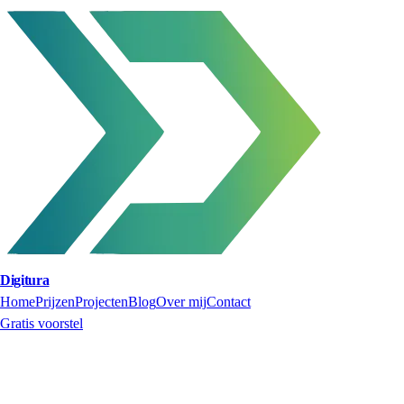
Digitura
Home
Prijzen
Projecten
Blog
Over mij
Contact
Gratis voorstel