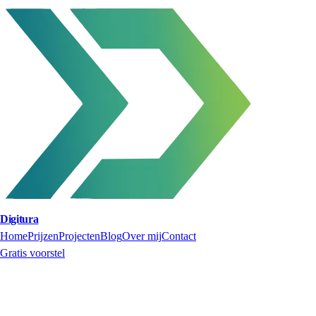
Digitura
Home
Prijzen
Projecten
Blog
Over mij
Contact
Gratis voorstel